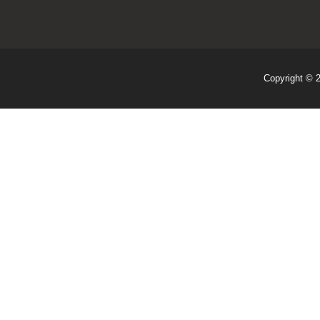
公司资质
行业动态
荣誉奖项
问题解答
员工风采
Copyright 